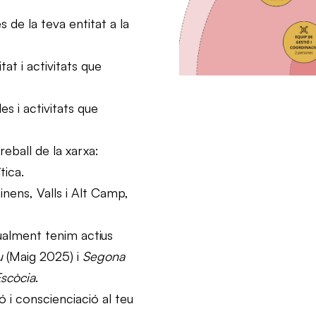
 de la teva entitat a la
tat i activitats que
s i activitats que
eball de la xarxa:
tica.
nens, Valls i Alt Camp,
lment tenim actius
iu
(Maig 2025) i
Segona
Escòcia
.
ó i conscienciació al teu