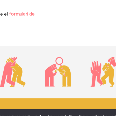
le el
formulari de
Avís legal i protecció de dades
| Aquest web funciona amb WP | Fet amb
💜
pe