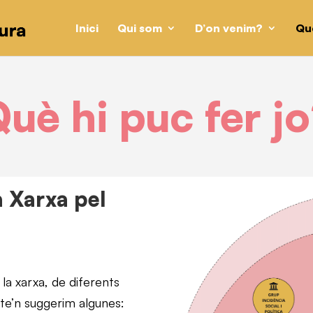
Inici
Qui som
D’on venim?
Qu
uè hi puc fer j
a Xarxa pel
la xarxa, de diferents
 te’n suggerim algunes: