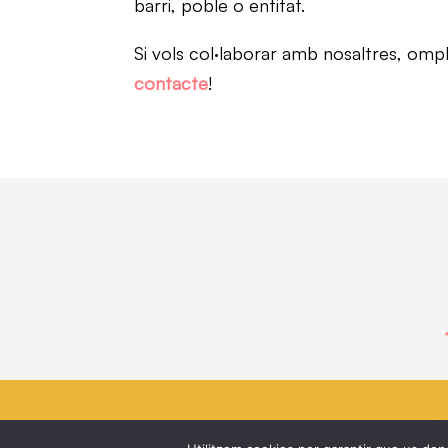
barri, poble o entitat.
Si vols col·laborar amb nosaltres, omp
contacte
!
2023 |