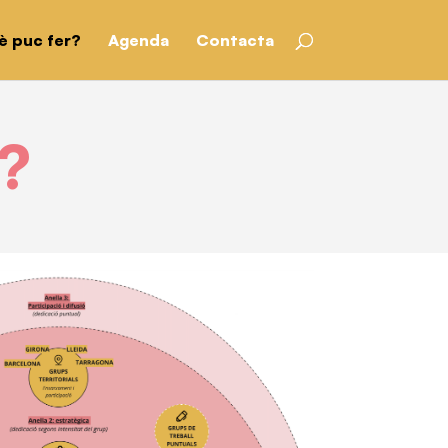
è puc fer?
Agenda
Contacta
o?