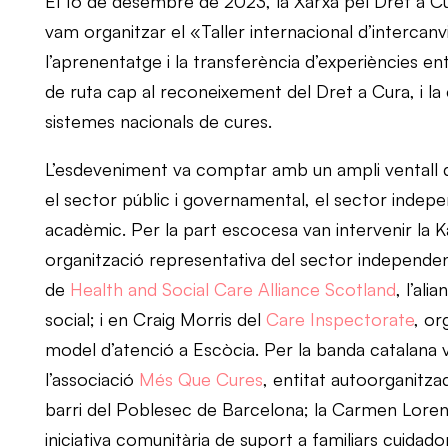
El 16 de desembre de 2023, la Xarxa pel Dret a C
vam organitzar el «Taller internacional d’intercanv
l’aprenentatge i la transferència d’experiències ent
de ruta cap al reconeixement del Dret a Cura, i la
sistemes nacionals de cures.
L’esdeveniment va comptar amb un ampli ventall de 
el sector públic i governamental, el sector indepe
acadèmic. Per la part escocesa van intervenir la 
organització representativa del sector independent
de
Health and Social Care Alliance Scotland
, l’ali
social; i en Craig Morris del
Care Inspectorate
, or
model d’atenció a Escòcia. Per la banda catalana 
l’associació
Més Que Cures
, entitat autoorganitzad
barri del Poblesec de Barcelona; la Carmen Lore
iniciativa comunitària de suport a familiars cuidad