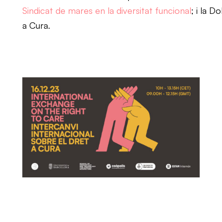
Sindicat de mares en la diversitat funcional
; i la 
a Cura.