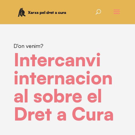
D’on venim?
Intercanvi
internacion
al sobre el
Dret a Cura